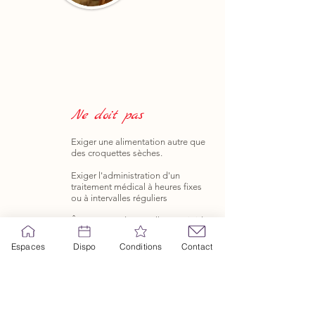
Ne doit pas
Exiger une alimentation autre que
des croquettes sèches.
Exiger l'administration d'un
traitement médical à heures fixes
ou à intervalles réguliers
Être porteur d'une collerette rigide
Exiger un isolement systématique
Espaces
Dispo
Conditions
Contact